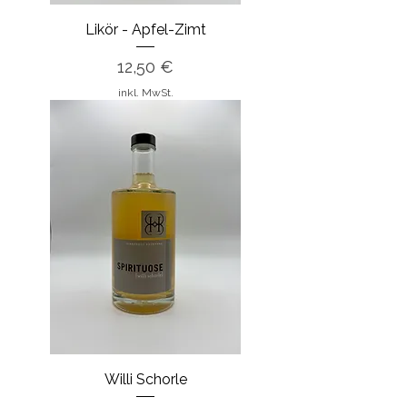
Likör - Apfel-Zimt
Preis
12,50 €
inkl. MwSt.
Willi Schorle