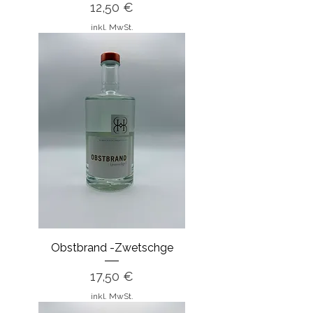
Preis
12,50 €
inkl. MwSt.
Obstbrand -Zwetschge
Preis
17,50 €
inkl. MwSt.