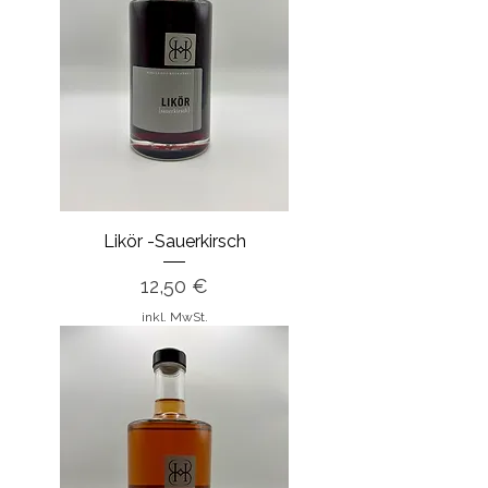
Likör -Sauerkirsch
Preis
12,50 €
inkl. MwSt.