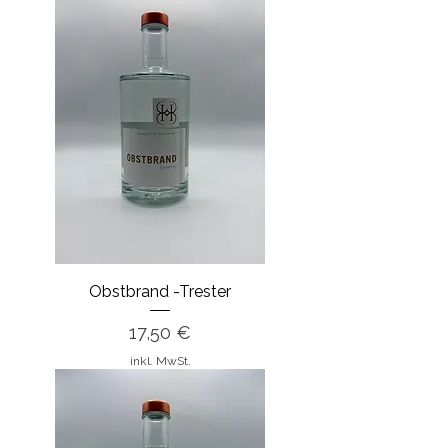
Obstbrand -Trester
Preis
17,50 €
inkl. MwSt.