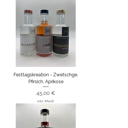
Festtagskreation - Zwetschge,
Pfirsich, Aprikose
Preis
45,00 €
inkl. MwSt.