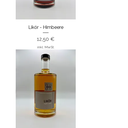
Likör - Himbeere
Preis
12,50 €
inkl. MwSt.