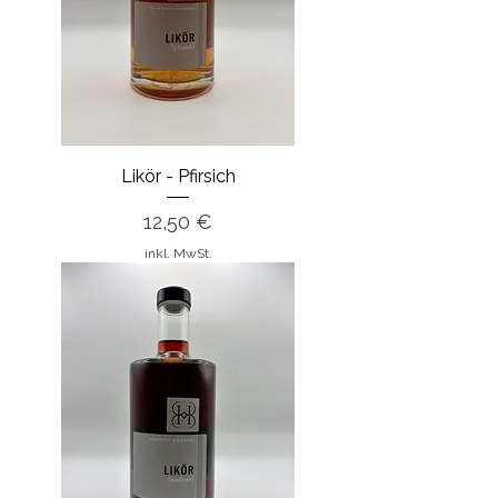
Likör - Pfirsich
Preis
12,50 €
inkl. MwSt.