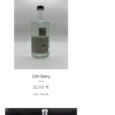
GIN Berry
Preis
22,00 €
inkl. MwSt.